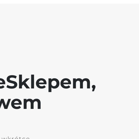
eSklepem,
awem
i wkrótce