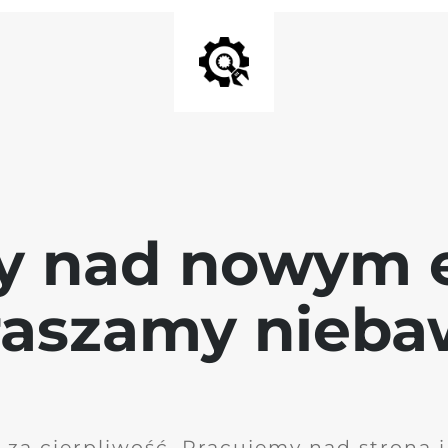
y nad nowym 
raszamy nieb
 za cierpliwość. Pracujemy nad stroną 