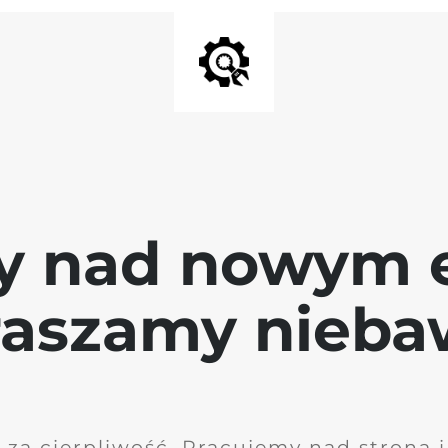
y nad nowym 
raszamy nieb
 za cierpliwość. Pracujemy nad stroną 