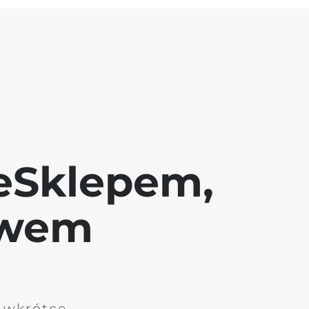
eSklepem,
awem
i wkrótce