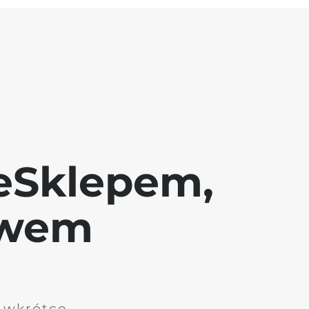
eSklepem,
awem
i wkrótce