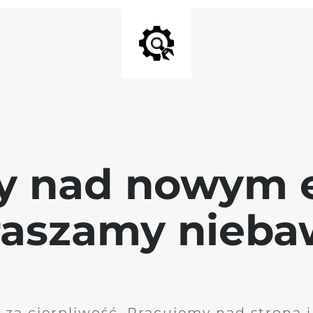
y nad nowym 
raszamy nieb
 za cierpliwość. Pracujemy nad stroną 