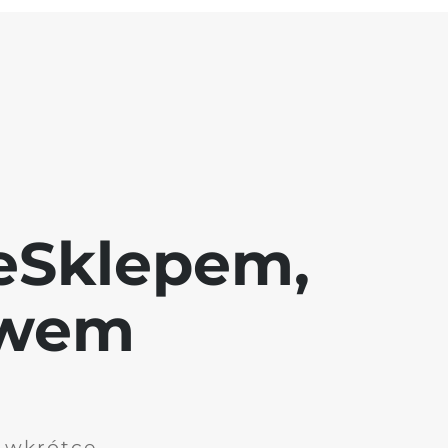
eSklepem,
awem
i wkrótce