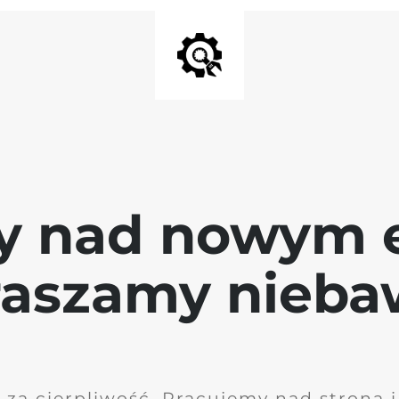
y nad nowym 
raszamy nieb
 za cierpliwość. Pracujemy nad stroną 