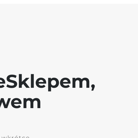
eSklepem,
awem
i wkrótce