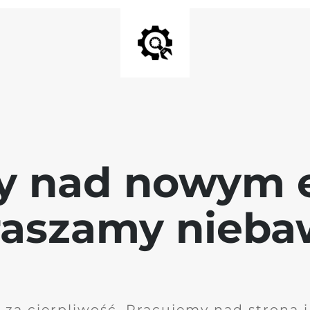
y nad nowym 
raszamy nieb
 za cierpliwość. Pracujemy nad stroną 