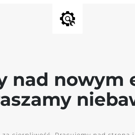
y nad nowym 
raszamy nieb
 za cierpliwość. Pracujemy nad stroną 