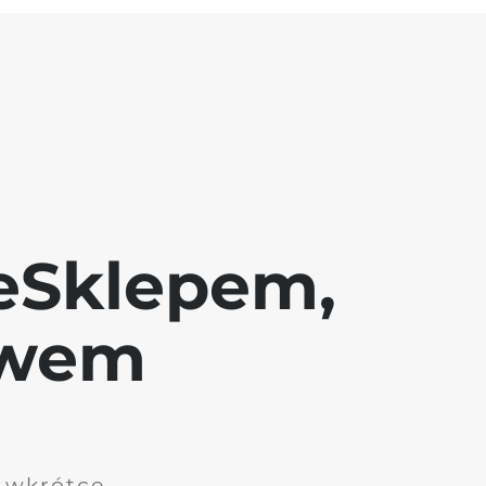
eSklepem,
awem
i wkrótce