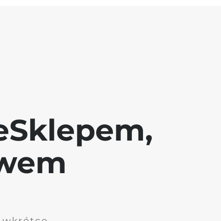
eSklepem,
awem
i wkrótce