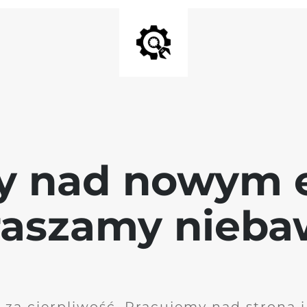
y nad nowym 
raszamy nieb
 za cierpliwość. Pracujemy nad stroną 