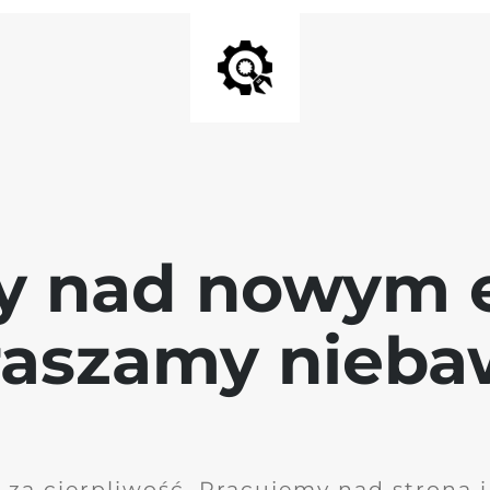
y nad nowym 
raszamy nieb
 za cierpliwość. Pracujemy nad stroną 