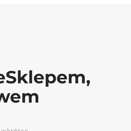
eSklepem,
awem
i wkrótce