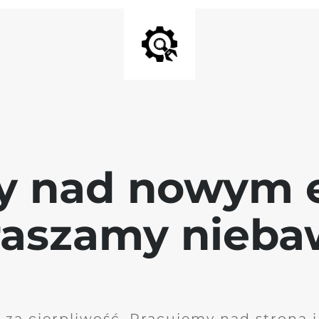
y nad nowym 
raszamy nieb
 za cierpliwość. Pracujemy nad stroną 