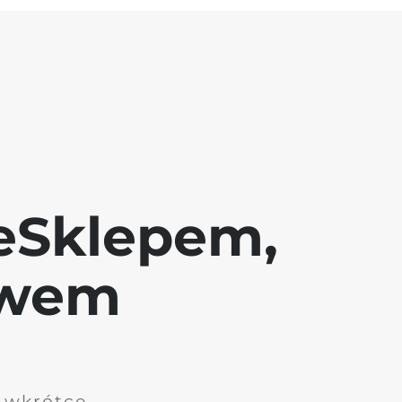
eSklepem,
awem
i wkrótce