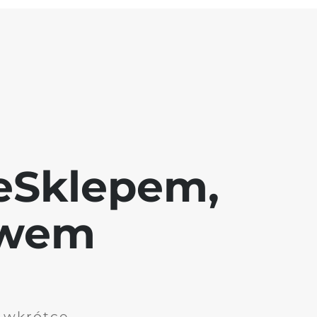
eSklepem,
awem
i wkrótce