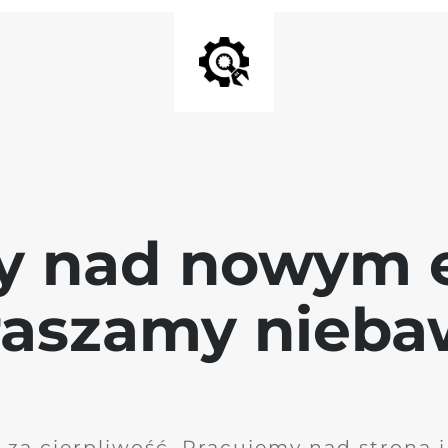
y nad nowym 
raszamy nieb
 za cierpliwość. Pracujemy nad stroną 