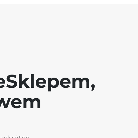
eSklepem,
awem
i wkrótce