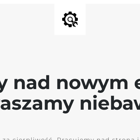
y nad nowym 
raszamy nieb
 za cierpliwość. Pracujemy nad stroną 