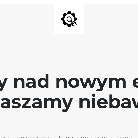
y nad nowym 
raszamy nieb
 za cierpliwość. Pracujemy nad stroną 