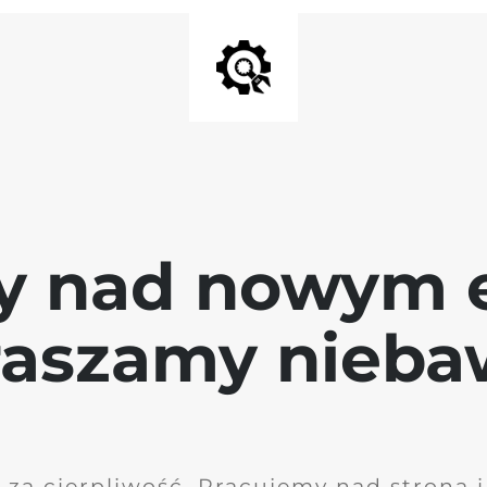
y nad nowym 
raszamy nieb
 za cierpliwość. Pracujemy nad stroną 