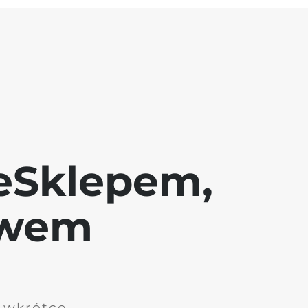
eSklepem,
awem
i wkrótce