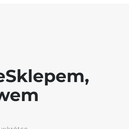
eSklepem,
awem
i wkrótce