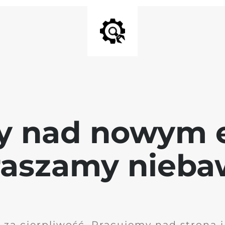
y nad nowym 
raszamy nieb
 za cierpliwość. Pracujemy nad stroną 