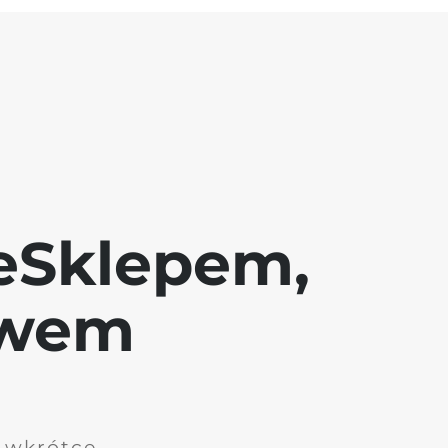
eSklepem,
awem
i wkrótce