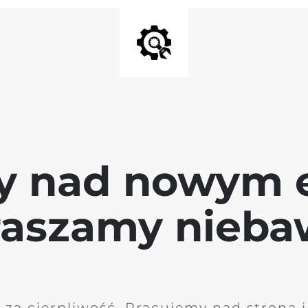
y nad nowym 
raszamy nieb
 za cierpliwość. Pracujemy nad stroną 