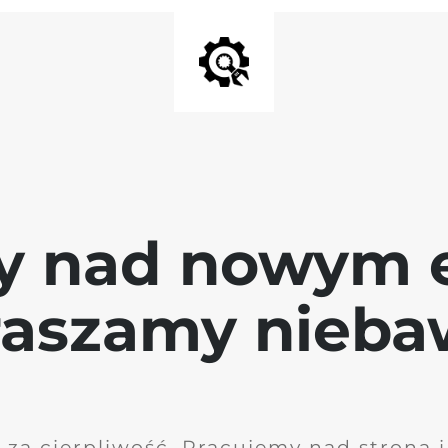
y nad nowym 
raszamy nieb
 za cierpliwość. Pracujemy nad stroną 