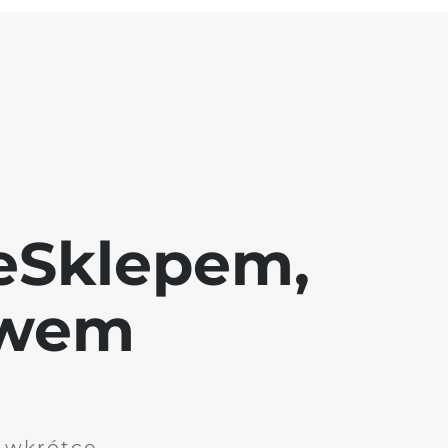
eSklepem,
awem
i wkrótce