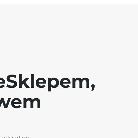
eSklepem,
awem
i wkrótce