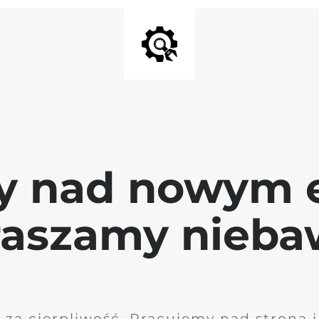
y nad nowym 
raszamy nieb
 za cierpliwość. Pracujemy nad stroną 