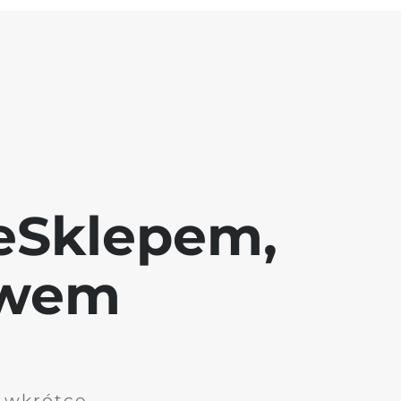
eSklepem,
awem
i wkrótce