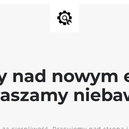
y nad nowym 
raszamy nieb
 za cierpliwość. Pracujemy nad stroną 