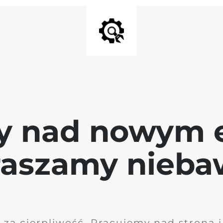
y nad nowym 
raszamy nieb
 za cierpliwość. Pracujemy nad stroną 