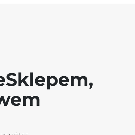
eSklepem,
awem
i wkrótce