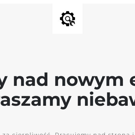
y nad nowym 
raszamy nieb
 za cierpliwość. Pracujemy nad stroną 