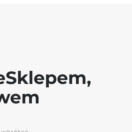
eSklepem,
awem
i wkrótce