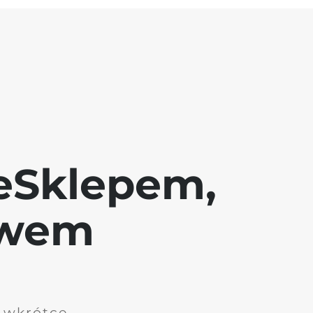
eSklepem,
awem
i wkrótce