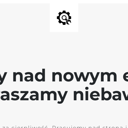
y nad nowym 
raszamy nieb
 za cierpliwość. Pracujemy nad stroną 