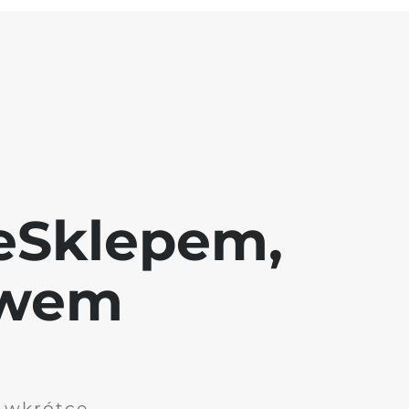
eSklepem,
awem
i wkrótce