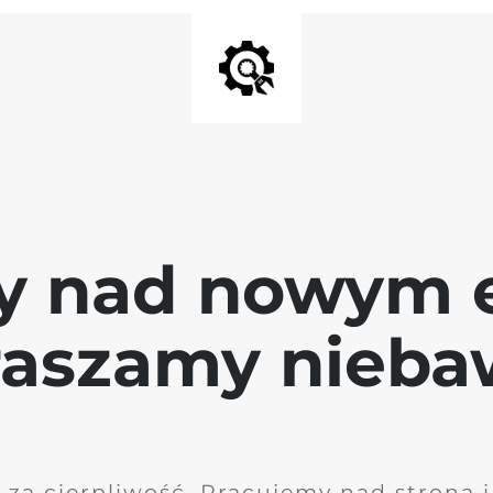
y nad nowym 
raszamy nieb
 za cierpliwość. Pracujemy nad stroną 