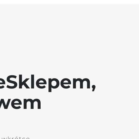
eSklepem,
awem
i wkrótce