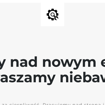
y nad nowym 
raszamy nieb
 za cierpliwość. Pracujemy nad stroną 