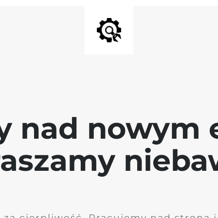
y nad nowym 
raszamy nieb
 za cierpliwość. Pracujemy nad stroną 