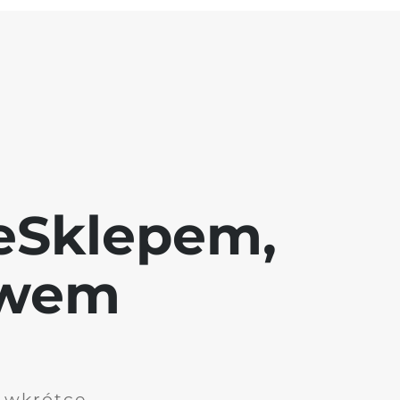
eSklepem,
awem
i wkrótce