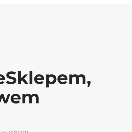
eSklepem,
awem
i wkrótce