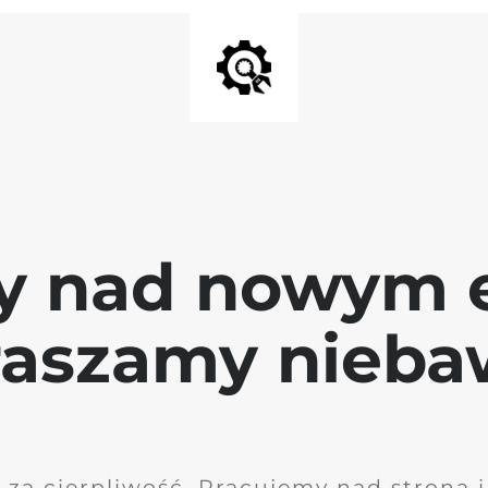
y nad nowym 
raszamy nieb
 za cierpliwość. Pracujemy nad stroną 