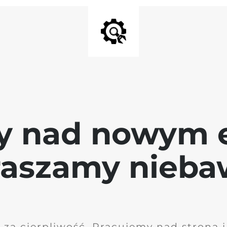
y nad nowym 
raszamy nieb
 za cierpliwość. Pracujemy nad stroną 