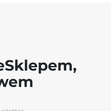
eSklepem,
awem
i wkrótce