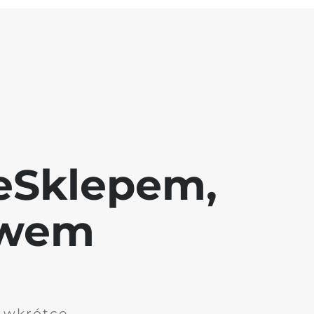
eSklepem,
awem
i wkrótce