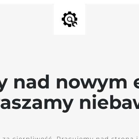
y nad nowym 
raszamy nieb
 za cierpliwość. Pracujemy nad stroną 