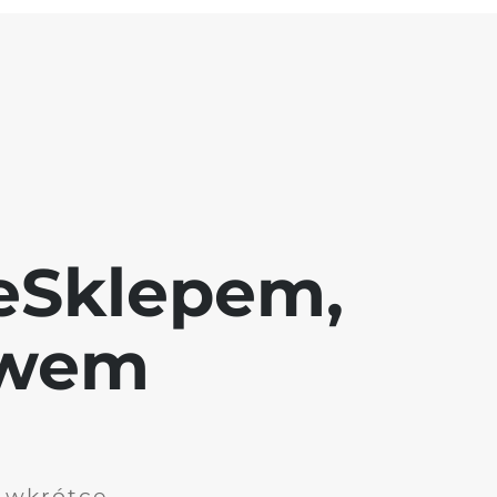
eSklepem,
awem
i wkrótce