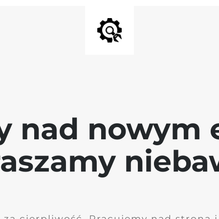
y nad nowym 
raszamy nieb
 za cierpliwość. Pracujemy nad stroną 