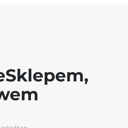
eSklepem,
awem
i wkrótce