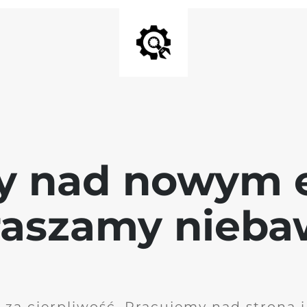
y nad nowym 
raszamy nieb
 za cierpliwość. Pracujemy nad stroną 