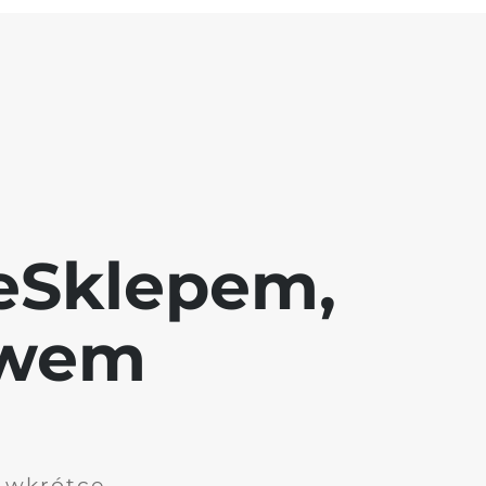
eSklepem,
awem
i wkrótce