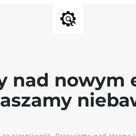
y nad nowym 
raszamy nieb
 za cierpliwość. Pracujemy nad stroną 