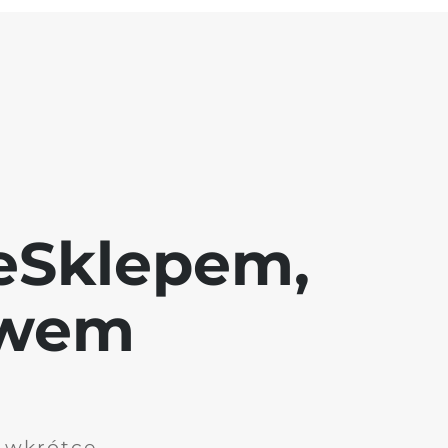
eSklepem,
awem
i wkrótce