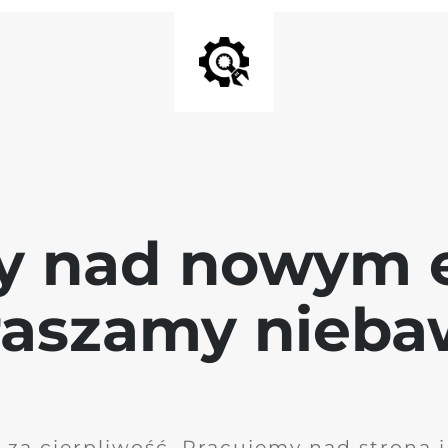
y nad nowym 
raszamy nieb
 za cierpliwość. Pracujemy nad stroną 