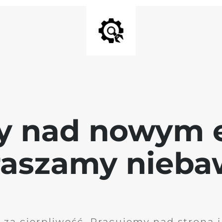
y nad nowym 
raszamy nieb
 za cierpliwość. Pracujemy nad stroną 