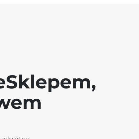
eSklepem,
awem
i wkrótce