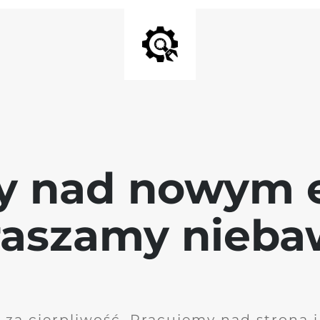
y nad nowym 
raszamy nieb
 za cierpliwość. Pracujemy nad stroną 