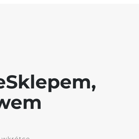
eSklepem,
awem
i wkrótce