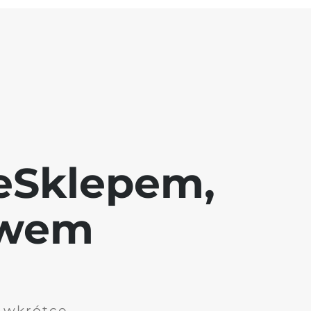
eSklepem,
awem
i wkrótce