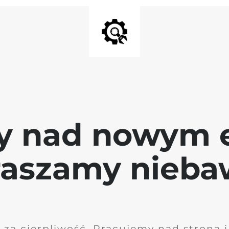
y nad nowym 
raszamy nieb
 za cierpliwość. Pracujemy nad stroną 