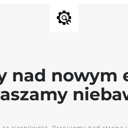
y nad nowym 
raszamy nieb
 za cierpliwość. Pracujemy nad stroną 