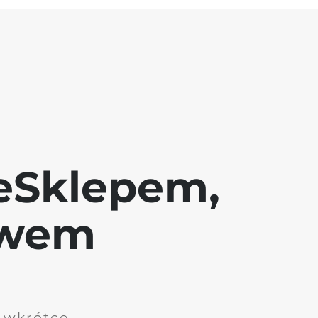
eSklepem,
awem
i wkrótce