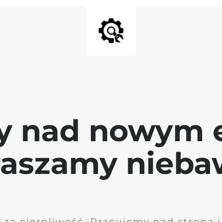
y nad nowym 
raszamy nieb
 za cierpliwość. Pracujemy nad stroną 