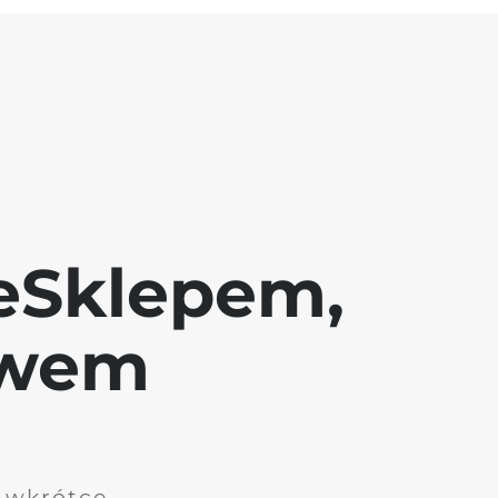
eSklepem,
awem
i wkrótce