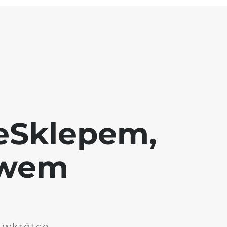
eSklepem,
awem
i wkrótce