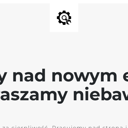
y nad nowym 
raszamy nieb
 za cierpliwość. Pracujemy nad stroną 