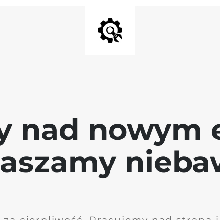
y nad nowym 
raszamy nieb
 za cierpliwość. Pracujemy nad stroną 