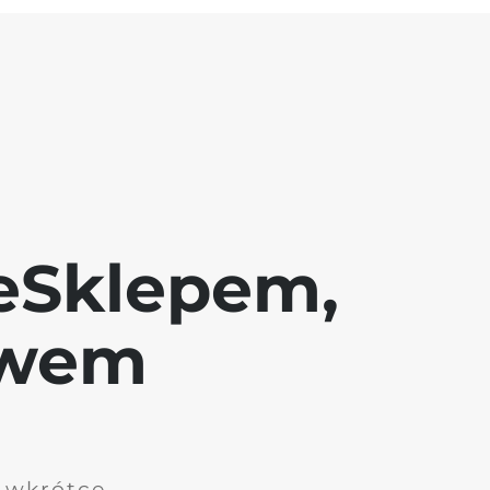
eSklepem,
awem
i wkrótce