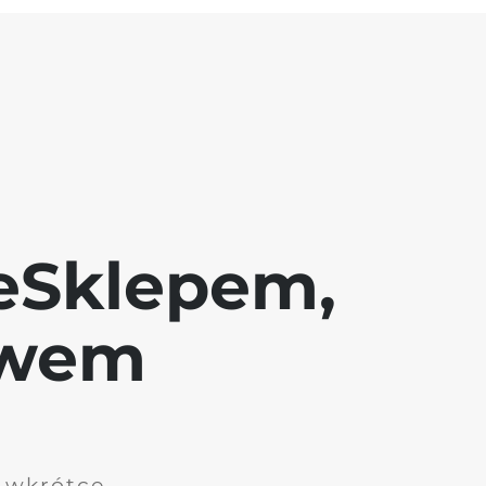
eSklepem,
awem
i wkrótce