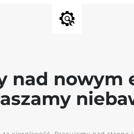
y nad nowym 
raszamy nieb
 za cierpliwość. Pracujemy nad stroną 