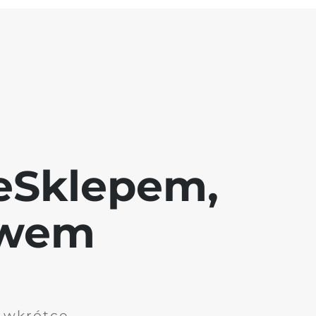
eSklepem,
awem
i wkrótce