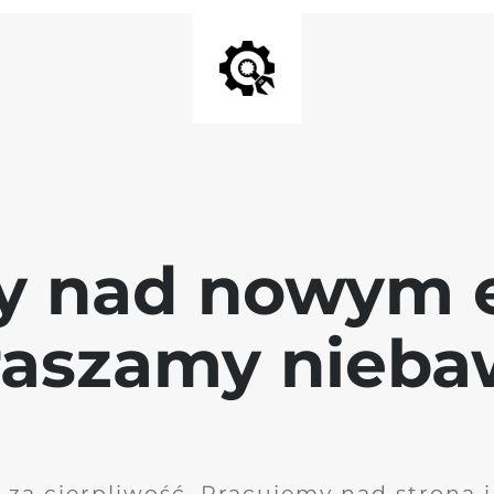
y nad nowym 
raszamy nieb
 za cierpliwość. Pracujemy nad stroną 