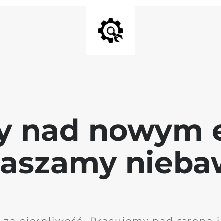
y nad nowym 
raszamy nieb
 za cierpliwość. Pracujemy nad stroną 