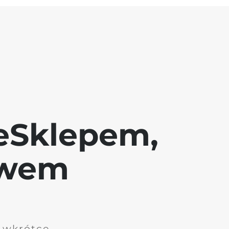
eSklepem,
awem
i wkrótce