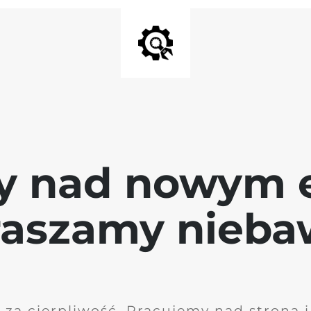
y nad nowym 
raszamy nieb
 za cierpliwość. Pracujemy nad stroną 