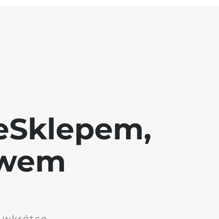
eSklepem,
awem
i wkrótce