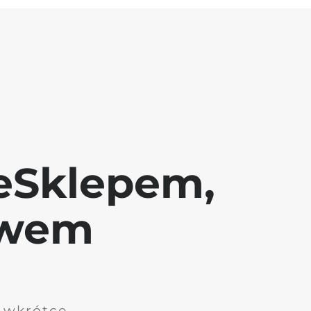
eSklepem,
awem
i wkrótce