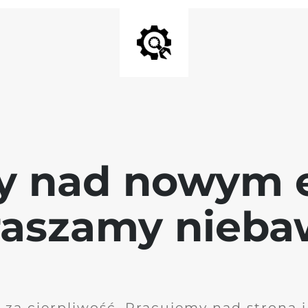
y nad nowym 
raszamy nieb
 za cierpliwość. Pracujemy nad stroną 