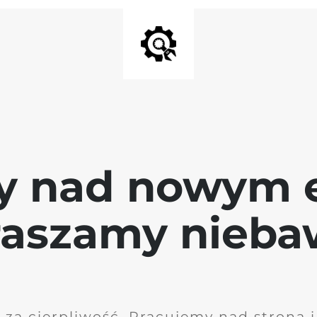
y nad nowym 
raszamy nieb
 za cierpliwość. Pracujemy nad stroną 