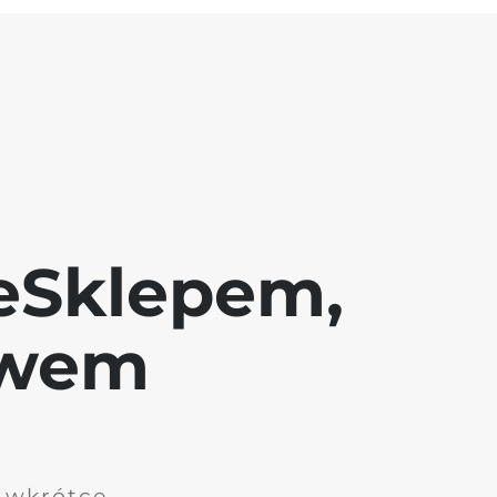
eSklepem,
awem
i wkrótce