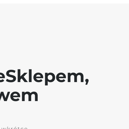
eSklepem,
awem
i wkrótce