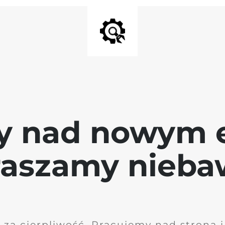
y nad nowym 
raszamy nieb
 za cierpliwość. Pracujemy nad stroną 