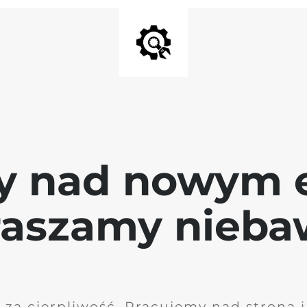
y nad nowym 
raszamy nieb
 za cierpliwość. Pracujemy nad stroną 