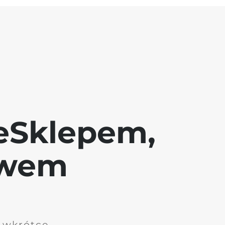
eSklepem,
awem
i wkrótce