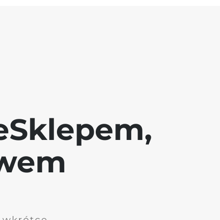
eSklepem,
awem
i wkrótce