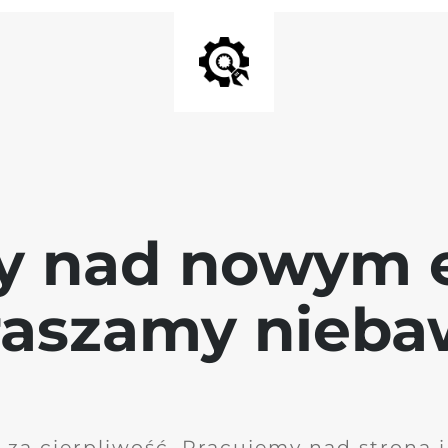
y nad nowym 
raszamy nieb
 za cierpliwość. Pracujemy nad stroną 