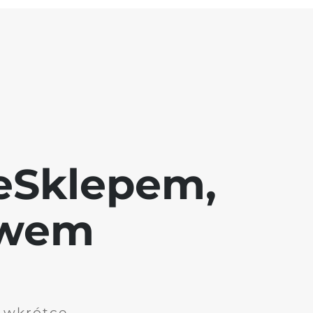
eSklepem,
awem
i wkrótce