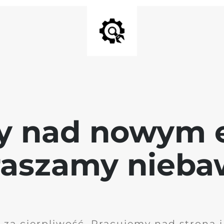
y nad nowym 
raszamy nieb
 za cierpliwość. Pracujemy nad stroną 