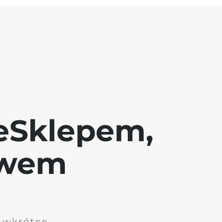
eSklepem,
awem
i wkrótce