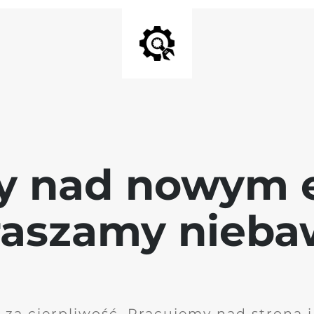
y nad nowym 
raszamy nieb
 za cierpliwość. Pracujemy nad stroną 