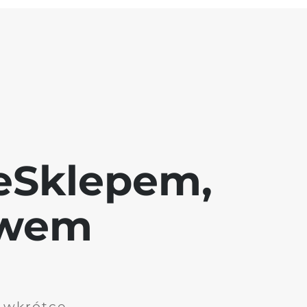
eSklepem,
awem
i wkrótce