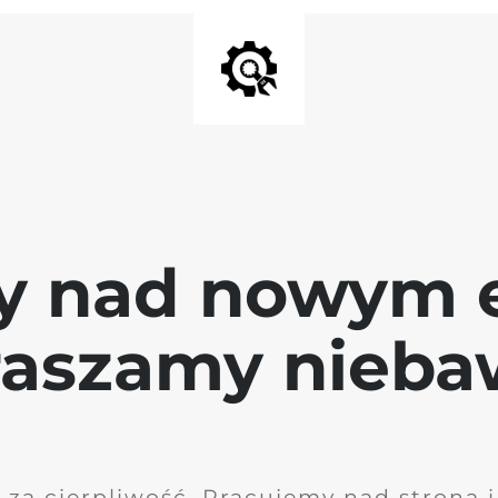
y nad nowym 
raszamy nieb
 za cierpliwość. Pracujemy nad stroną 